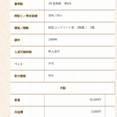
JR 箕島駅 車6分
最寄駅
3DK／55㎡
間取り／専有面積
鉄筋コンクリート造 2階建／ 2階
構造／階数
1989年
築年
即入居可
入居可能時期
不可
ペット
仲介
取引態様
月額
42,000円
家賃
3,000円
共益費