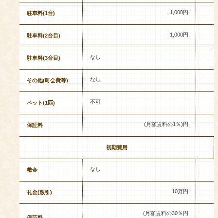
1,000円
駐車料(1台)
1,000円
駐車料(2台目)
なし
駐車料(3台目)
なし
その他(町会費等)
不可
ペット(1匹)
(月額賃料の1％)円
保証料
初期費用
なし
敷金
10万円
礼金(敷引)
(月額賃料の30％円
保証料