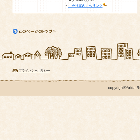
LINE／＠489ggavx
・
「会社案内」へリンク
プライバシーポリシー
copyright©Arida Rea