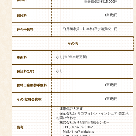
※最低保証料15,000円
(実費)円
保険料
「(月額家賃＋駐車料)及び消費税」円
仲介手数料
その他
なし(※2年自動更新)
更新料
なし
保証料(1年)
(実費)円
賃料口座振替手数料
(実費)円
その他(町会費等)
・連帯保証人不要
・保証会社(オリコフォレントインシュア)要加入
お問い合わせ
株式会社ありだ住宅情報センター
TEL／0737-82-0162
備考
Mail／info@aridajjc.jp