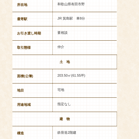
和歌山県有田市野
所在地
JR 箕島駅 車8分
最寄駅
要相談
お引き渡し時期
仲介
取引態様
土 地
203.50㎡(61.55坪)
面積(公簿)
宅地
地目
指定なし
用途地域
建 物
鉄骨造2階建
構造