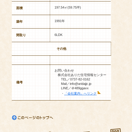
197.54㎡(59.75坪)
面積
1991年
築年
6LDK
間取り
その他
お問い合わせ
株式会社ありだ住宅情報センター
TEL／0737-82-0162
備考
Mail／info@aridajjc.jp
LINE／＠489ggavx
・
「会社案内」へリンク